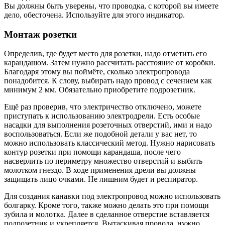
Вы должны быть уверены, что проводка, с которой вы имеете
дело, обесточена. Используйте для этого индикатор.
Монтаж розетки
Определив, где будет место для розетки, надо отметить его
карандашом. Затем нужно рассчитать расстояние от коробки.
Благодаря этому вы поймёте, сколько электропровода
понадобится. К слову, выбирать надо провод с сечением как
минимум 2 мм. Обязательно приобретите подрозетник.
Ещё раз проверив, что электричество отключено, можете
приступать к использованию электродрели. Есть особые
насадки для выполнения розеточных отверстий, ими и надо
воспользоваться. Если же подобной детали у вас нет, то
можно использовать классический метод. Нужно нарисовать
контур розетки при помощи карандаша, после чего
насверлить по периметру множество отверстий и выбить
молотком гнездо. В ходе применения дрели вы должны
защищать лицо очками. Не лишним будет и респиратор.
Для создания канавки под электропровод можно использовать
болгарку. Кроме того, также можно делать это при помощи
зубила и молотка. Далее в сделанное отверстие вставляется
подрозетник и укрепляется. Вытаскивая провода, нужно