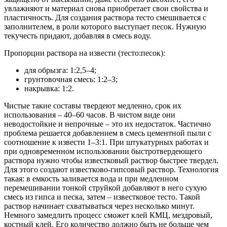
увлажняют и материал снова приобретает свои свойства и
пластичность. Для создания раствора тесто смешивается с
заполнителем, в роли которого выступает песок. Нужную
текучесть придают, добавляя в смесь воду.
Пропорции раствора на извести (тесто:песок):
для обрызга: 1:2,5–4;
грунтовочная смесь: 1:2–3;
накрывка: 1:2.
Чистые такие составы твердеют медленно, срок их
использования – 40–60 часов. В чистом виде они
неводостойкие и непрочные – это их недостаток. Частично
проблема решается добавлением в смесь цементной пыли с
соотношение к извести 1–3:1. При штукатурных работах и
при одновременном использовании быстротвердеющего
раствора нужно чтобы известковый раствор быстрее твердел.
Для этого создают известково-гипсовый раствор. Технология
такая: в емкость заливается вода и при медленном
перемешивании тонкой струйкой добавляют в него сухую
смесь из гипса и песка, затем – известковое тесто. Такой
раствор начинает схватываться через несколько минут.
Немного замедлить процесс сможет клей КМЦ, мездровый,
костный клей. Его количество должно быть не больше чем