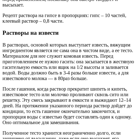
высыхает.
Рецепт раствора на гипсе в пропорциях: гипс – 10 частей,
клеевый раствор – 0,8 части.
Растворы на извести
В растворах, основой которых выступает известь, вяжущим
ингредиентом является не сама она в чистом виде, а ее тесто.
Материалом для нее служит комовая известь. Перед
приготовлением ее нужно гасить: она засыпается в жестяную
гасительную емкость или ящик на 1/2 высоты и заливается
водой. Воды должно быть в 3-4 разы больше извести, а для
известкового молока — в 80раз больше.
После гашения, когда раствор прекратит шипеть и кипеть,
известковое тесто или молочко проливают сквозь сито или
решетку. Эту смесь закрывают в емкости и выжидают 12–14
дней. На протяжении указанного периода раствор дойдет до
кондиции, то есть гашение окончательно закончится, и
пропорция воды с известью будет составлять один к одному.
Оно оптимальное для замешивания.
Полученное тесто хранится неограниченно долго, если
защищено от высыхании, даже если оно высохнет, его