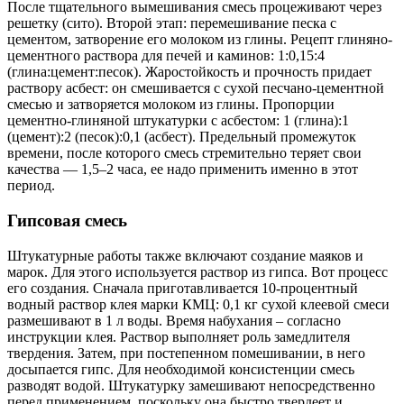
После тщательного вымешивания смесь процеживают через
решетку (сито). Второй этап: перемешивание песка с
цементом, затворение его молоком из глины. Рецепт глиняно-
цементного раствора для печей и каминов: 1:0,15:4
(глина:цемент:песок). Жаростойкость и прочность придает
раствору асбест: он смешивается с сухой песчано-цементной
смесью и затворяется молоком из глины. Пропорции
цементно-глиняной штукатурки с асбестом: 1 (глина):1
(цемент):2 (песок):0,1 (асбест). Предельный промежуток
времени, после которого смесь стремительно теряет свои
качества — 1,5–2 часа, ее надо применить именно в этот
период.
Гипсовая смесь
Штукатурные работы также включают создание маяков и
марок. Для этого используется раствор из гипса. Вот процесс
его создания. Сначала приготавливается 10-процентный
водный раствор клея марки КМЦ: 0,1 кг сухой клеевой смеси
размешивают в 1 л воды. Время набухания – согласно
инструкции клея. Раствор выполняет роль замедлителя
твердения. Затем, при постепенном помешивании, в него
досыпается гипс. Для необходимой консистенции смесь
разводят водой. Штукатурку замешивают непосредственно
перед применением, поскольку она быстро твердеет и