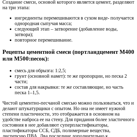
Создание смеси, основой которого является цемент, разделяют
на три этапа:
ингредиенты перемешиваются в сухом виде- получается
однородная сыпучая масса;
следующий этап – затворение (добавление воды,
затвора);
повторное перемешивание.
Рецепты цементной смеси (портландцемент М400
или М500:песок):
смесь для обрызга: 1:2,5;
грунт (основной намет): те же пропорции, но песка 2
части;
состав для накрывки: те же составляющие, но часть
песка 1–1,5.
Чистой цементно-песчаной смесью можно пользоваться, что и
делают штукатурщики с опытом. Но она не имеет нужной
степени пластичности, это отображается в основном на
удобстве наброса ее на стену. Для придания более эластичного
состояния в нее добавляют суперпластификаторы,
пластификаторы ССБ, СДБ, полимерные вещества,
дисперсию ПВА. Два последние дополнительно к