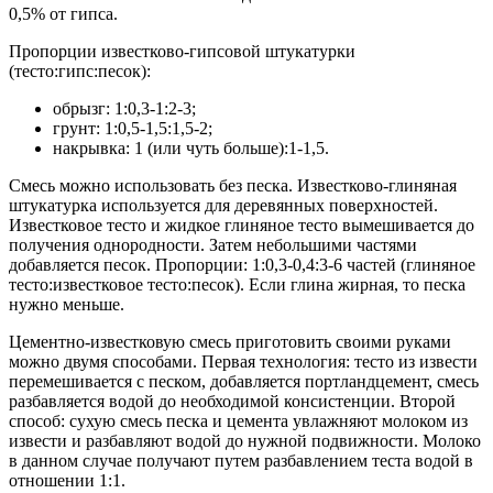
0,5% от гипса.
Пропорции известково-гипсовой штукатурки
(тесто:гипс:песок):
обрызг: 1:0,3-1:2-3;
грунт: 1:0,5-1,5:1,5-2;
накрывка: 1 (или чуть больше):1-1,5.
Смесь можно использовать без песка. Известково-глиняная
штукатурка используется для деревянных поверхностей.
Известковое тесто и жидкое глиняное тесто вымешивается до
получения однородности. Затем небольшими частями
добавляется песок. Пропорции: 1:0,3-0,4:3-6 частей (глиняное
тесто:известковое тесто:песок). Если глина жирная, то песка
нужно меньше.
Цементно-известковую смесь приготовить своими руками
можно двумя способами. Первая технология: тесто из извести
перемешивается с песком, добавляется портландцемент, смесь
разбавляется водой до необходимой консистенции. Второй
способ: сухую смесь песка и цемента увлажняют молоком из
извести и разбавляют водой до нужной подвижности. Молоко
в данном случае получают путем разбавлением теста водой в
отношении 1:1.