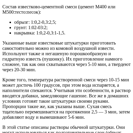
Состав известково-цементной смеси (цемент М400 или
М500:тесто:песок):
обрызг: 1:0,2-0,3:2,5;
грунт: 1:02-03:2;
накрывка: 1:0,2-0,3:1-1,5.
Указанные выше известковые штукатурки приготовить
самостоятельно можно из комовой воздушной извести.
Используют также и негашеную порошкообразную и
гидратную известь (пушонку). Их приготовление намного
сложнее, так как они схватываются через 5-10 мин, а твердеют
через 20-30 мин.
Кроме того, температура растворенной смеси через 10-15 мин
может достичь 100 градусов, при этом вода испаряется, а
наполнители спекаются. Учитывая эти особенности, в раствор
вводятся добавки, замедляющие гашение. Все же в домашних
условиях готовят такие штукатурки своими руками.
Пропорции такие же, как указаны выше. Сухая смесь
тщательно перемешивается на протяжении 2,5 — 3 мин, затем
добавляют воду и вымешивают 5-6 мин.
В этой статье описаны растворы обычной штукатурки. Они
могут использоваться как подготовительные слои (обрызг,