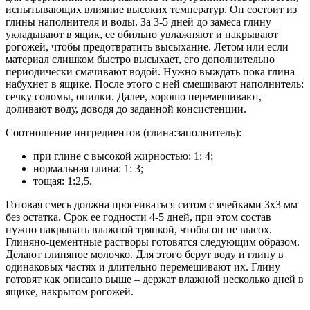
испытывающих влияние высоких температур. Он состоит из
глины наполнителя и воды. За 3-5 дней до замеса глину
укладывают в ящик, ее обильно увлажняют и накрывают
рогожей, чтобы предотвратить высыхание. Летом или если
материал слишком быстро высыхает, его дополнительно
периодически смачивают водой. Нужно выждать пока глина
набухнет в ящике. После этого с ней смешивают наполнитель:
сечку соломы, опилки. Далее, хорошо перемешивают,
доливают воду, доводя до заданной консистенции.
Соотношение ингредиентов (глина:заполнитель):
при глине с высокой жирностью: 1: 4;
нормальная глина: 1: 3;
тощая: 1:2,5.
Готовая смесь должна просеиваться ситом с ячейками 3х3 мм
без остатка. Срок ее годности 4-5 дней, при этом состав
нужно накрывать влажной тряпкой, чтобы он не высох.
Глиняно-цементные растворы готовятся следующим образом.
Делают глиняное молочко. Для этого берут воду и глину в
одинаковых частях и длительно перемешивают их. Глину
готовят как описано выше – держат влажной несколько дней в
ящике, накрытом рогожей.