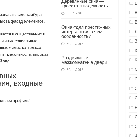
Деревянные окна —
Б
красота и надежность
30.11.2018
зована в виде тамбура,
ых за фасад элементов.
Окна «для престижных
интерьеров»: в чем
няется в общественных и
особенность?
 и иных социальных
З
30.11.2018
упных жилых коттеджах.
пы: массивность, высокий
Раздвижные
й вид.
межкомнатные двери
30.11.2018
овных
ния, входные
О
альной профиль);