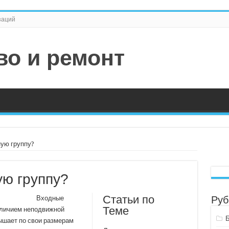
заций
во и ремонт
ную группу?
ую группу?
Статьи по
Входные
Руб
Теме
аличием неподвижной
вышает по свои размерам