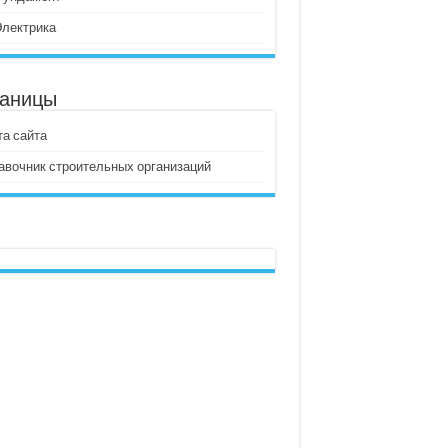
Электрика
аницы
та сайта
авочник строительных организаций