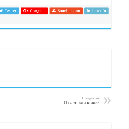
Twitter
Google +
Stumbleupon
LinkedIn
Следующая
О важности стяжки