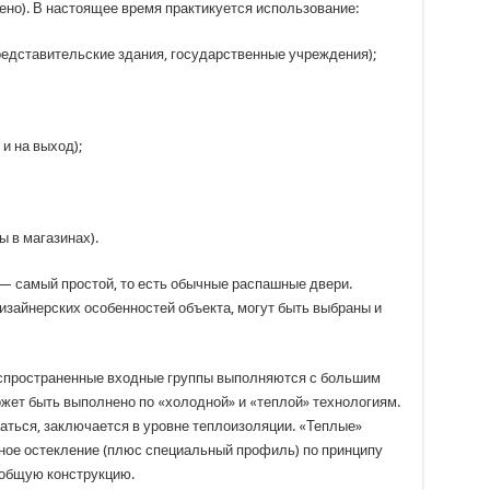
ено). В настоящее время практикуется использование:
редставительские здания, государственные учреждения);
и на выход);
 в магазинах).
— самый простой, то есть обычные распашные двери.
изайнерских особенностей объекта, могут быть выбраны и
аспространенные входные группы выполняются с большим
ожет быть выполнено по «холодной» и «теплой» технологиям.
аться, заключается в уровне теплоизоляции. «Теплые»
йное остекление (плюс специальный профиль) по принципу
 общую конструкцию.